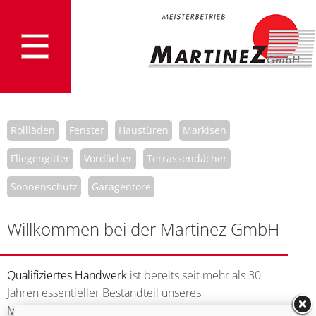
Rollläden
Fenster
Haustüren
Markisen
Fliegengitter
Vordächer
Terrassendächer
Sonnenschutz
Garagentore
Willkommen bei der Martinez GmbH
Qualifiziertes Handwerk
ist bereits seit mehr als 30
Jahren essentieller Bestandteil unseres
Meisterbetriebes der Rollladen- und