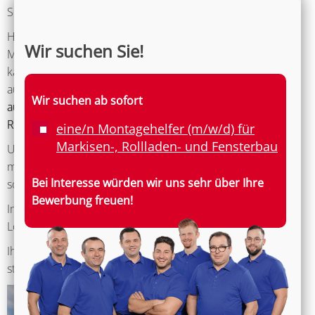
Sonnenschutztechnik.
Heute zählt die Martinez GmbH insgesamt 27
Mitarbeiter. Unser Unternehmen bildet sowohl im
kaufmännischen, als auch im handwerklichen Bereich
aus und etablierte sich somit in der Region als eines der
ausbildungsstärksten Unternehmen der Fenster-,
Rollladen- und Sonnenschutz-Branche
.
Unser Team bietet Ihnen eine zuverlässige Partnerschaft
mit professionellem Service und höchster Qualität
sowie Fachwissen und Erfahrung.
Im Fokus stehen individuelle Beratungen, innovative
Lösungen sowie erstklassiger Service.
Ihr Vertrauen, ihr Wohlgefühl und ihre Zufriedenheit
stehen bei uns an erster Stelle.