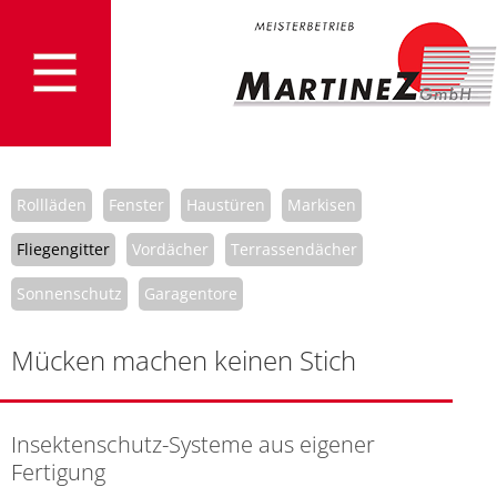
Rollläden
Fenster
Haustüren
Markisen
Fliegengitter
Vordächer
Terrassendächer
Sonnenschutz
Garagentore
Mücken machen keinen Stich
Insektenschutz-Systeme aus eigener
Fertigung